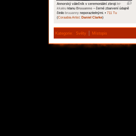
Annorský válečník v ceremoniální zbroji
Iei-
kkaleu
klanu
Bruuanno
− černé zbarvení údajně
činilo
bruuanny
neporazitelnými. •
711 Tu
(
Coraabia Artist
:
Daniel Clarke
)
Kategorie
:
Světy
Místopis