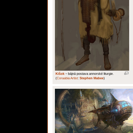
Kišok
− bájná postava annorské liturgie.
(
Coraabia Artist
:
Stephen Mabee
)