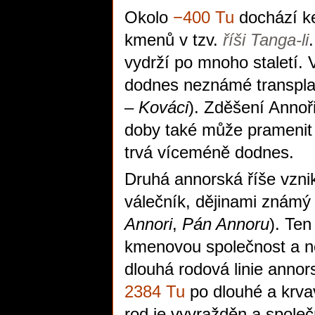
Okolo
−400 Tu
dochází ke
kmenů v tzv.
říši Tanga-li
vydrží po mnoho staletí.
dodnes neznámé transpla
–
Kováci
). Zděšení Annoři
doby také může pramenit u
trvá víceméně dodnes.
Druhá annorská říše vzni
válečník, dějinami znám
Annori
,
Pán Annoru
). Ten
kmenovou společnost a ne
dlouhá rodová linie anno
2384 Tu
po dlouhé a krva
rod je vyvražděn a společ