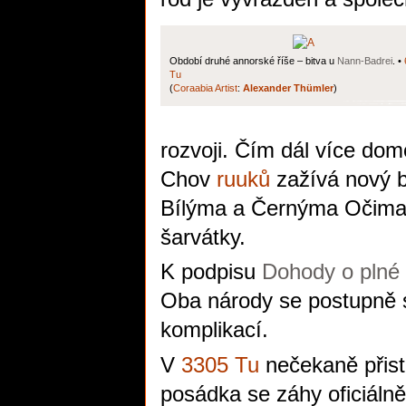
Období druhé annorské říše – bitva u
Nann-Badrei
. •
Tu
(
Coraabia Artist
:
Alexander Thümler
)
rozvoji. Čím dál více do
Chov
ruuků
zažívá nový b
Bílýma a Černýma Očima,
šarvátky.
K podpisu
Dohody o plné 
Oba národy se postupně s
komplikací.
V
3305 Tu
nečekaně přist
posádka se záhy oficiáln