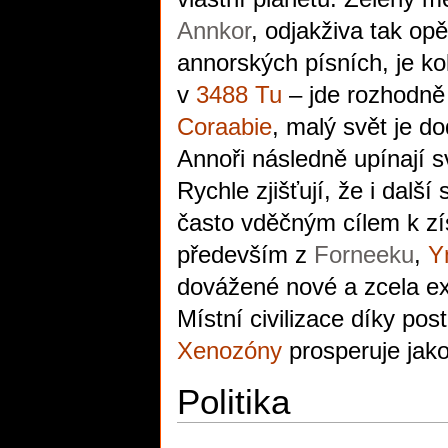
Annkor
, odjakživa tak op
annorských písních, je ko
v
3488 Tu
– jde rozhodně 
Coraabie
, malý svět je d
Annoři následně upínají s
Rychle zjišťují, že i dalš
často vděčným cílem k zí
především z
Forneeku
,
Y
dovážené nové a zcela e
Místní civilizace díky po
Xenozóny
prosperuje jako
Politika