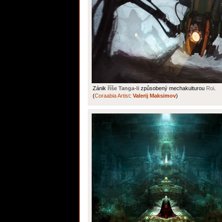
Zánik
říše Tanga-li
způsobený mechakulturou
Roi
.
(
Coraabia Artist
:
Valerij Maksimov
)