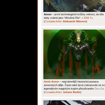
Annor
− první technologické krůčky velmoci, do této
doby známé jako "dřevěná říše". •
3358 Tu
(
Coraabia Artist
:
Aleksandr Nikonov
)
Annh Annor
− nejznámnější historická postava
annorských dějin. Často také bývá zobrazován se s
legendárním magickým kopím přezdívaném
Osu-Ga
.
(
Coraabia Artist
:
Johann Bodin
)