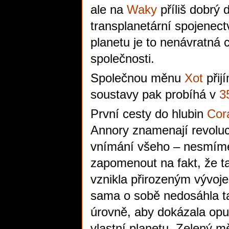
ale na
Waky
příliš dobrý
transplanetární spojenect
planetu je to nenávratná 
společnosti.
Společnou měnu
Xot
přij
soustavy pak probíhá v
3
První cesty do hlubin
Cor
Annory znamenají revoluc
vnímání všeho – nesmím
zapomenout na fakt, že ta
vznikla přirozeným vývoj
sama o sobě nedosáhla t
úrovně, aby dokázala opu
vlastní planetu. Zelený m