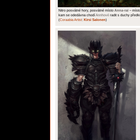
Nitro posvátné hory, posvátné místo
Anna-rai
− místo
kam se odedávna chodí
Annhové
radit s duchy předk
(
Coraabia Artist
:
Kirsi Salonen
)