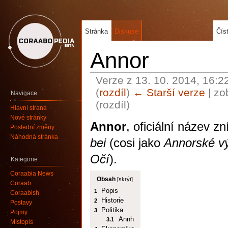
Stránka
Diskuse
Čís
Annor
Verze z 13. 10. 2014, 16:2
(
rozdíl
)
← Starší verze
| zo
Navigace
(rozdíl)
Hlavní strana
Nové stránky
Annor
, oficiální název zn
Poslední změny
Náhodná stránka
bei
(cosi jako
Annorské vý
Očí
).
Kategorie
Coraabia News
Obsah
[
skrýt
]
Coraab
Popis
1
Coraabish
Historie
2
Postavy
Politika
3
Pojmy
Annh
3.1
Místopis