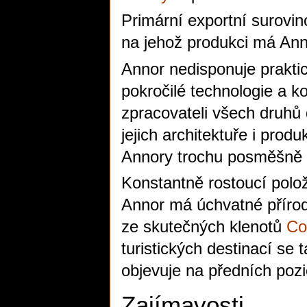
Primární exportní surovi
na jehož produkci má An
Annor nedisponuje prakt
pokročilé technologie a k
zpracovateli všech druhů 
jejich architektuře i pro
Annory trochu posměšně t
Konstantně rostoucí polo
Annor má úchvatné přírodní
ze skutečných klenotů
Co
turistických destinací se 
objevuje na předních pozi
Zajímavosti