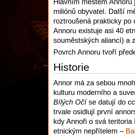
Hlavním městem Annoru 
miliónů obyvatel. Další 
roztroušená prakticky po 
Annoru existuje asi 40 et
souměstských aliancí) a 
Povrch Annoru tvoří přede
Historie
Annor má za sebou mnohati
kulturu moderního a suve
Bílých Očí
se datují do c
trvale osidlují první ann
kdy Annoři o svá teritoria
etnickým nepřítelem –
Ba