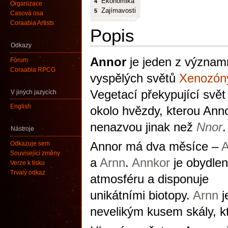
Ekonomika
4
Organizace
Zajímavosti
5
Časová osa
Coraabia Artists
Popis
Odkazy
Annor
je jeden z význam
Fórum
Coraabia RPCG
vyspělých světů
Xenozón
Vegetací překypující svět
V jiných jazycích
English
okolo hvězdy, kterou Anno
nenazvou jinak než
Nnor
.
Nástroje
Annor má dva měsíce –
A
Odkazuje sem
Související změny
a
Arnn
.
Annkor
je obydle
Verze k tisku
Trvalý odkaz
atmosféru a disponuje
unikátními biotopy.
Arnn
j
nevelikým kusem skály, k