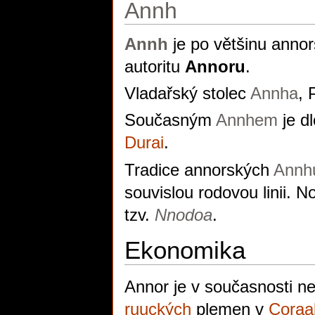
Annh
Annh
je po většinu annors
autoritu
Annoru
.
Vladařský stolec
Annha
, 
Současným
Annhem
je d
Durai
.
Tradice annorských
Annh
souvislou rodovou linii. 
tzv.
Nnodoa
.
Ekonomika
Annor je v současnosti n
ruuckých
plemen v
Coraab