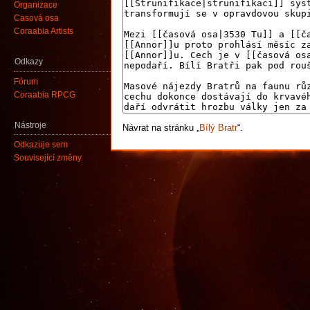
Organizace
Časová osa
Coraabia Artists
Odkazy
Fórum
Coraabia RPCG
Nástroje
Návrat na stránku „
Bílý Bratr
“.
Odkazuje sem
Související změny