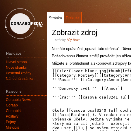
Stránka
Diskuse
Zobrazit zdroj
stránky
Bílý Bratr
Nemáte oprávnění „upravit tuto stránku“. Důvo
Navigace
Požadovanou činnost smějí provádět jen uživa
Hlavní strana
Můžete si prohlédnout a zkopírovat zdrojový kó
Nové stránky
Poslední změny
Náhodná stránka
Kategorie
Coraabia News
Coraab
Coraabish
Postavy
Pojmy
Místopis