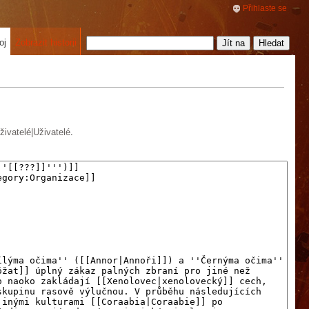
Přihlaste se
oj
Zobrazit historii
ivatelé|Uživatelé
.