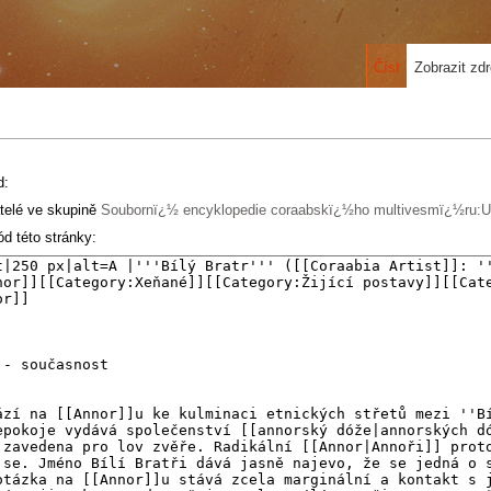
Číst
Zobrazit zdr
d:
telé ve skupině
Soubornï¿½ encyklopedie coraabskï¿½ho multivesmï¿½ru:Už
d této stránky: