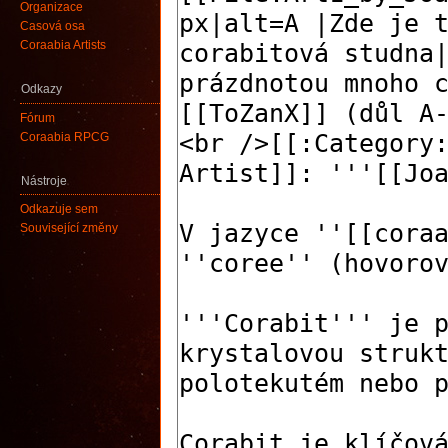
Organizace
Časová osa
Coraabia Artists
Odkazy
Fórum
Coraabia RPCG
Nástroje
Odkazuje sem
Související změny