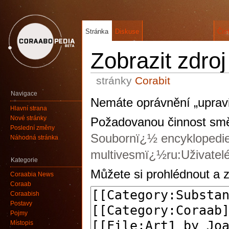
Stránka
Diskuse
Čís
Zobrazit zdroj
stránky
Corabit
Navigace
Nemáte oprávnění „upravi
Hlavní strana
Nové stránky
Požadovanou činnost směj
Poslední změny
Soubornï¿½ encyklopedi
Náhodná stránka
multivesmï¿½ru:Uživatelé
Kategorie
Můžete si prohlédnout a z
Coraabia News
Coraab
Coraabish
Postavy
Pojmy
Místopis