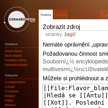
Stránka
Diskuse
Čís
Zobrazit zdroj
stránky
Jagič
Nemáte oprávnění „upravi
Navigace
Hlavní strana
Požadovanou činnost směj
Nové stránky
Soubornï¿½ encyklopedi
Poslední změny
Náhodná stránka
multivesmï¿½ru:Uživatelé
Kategorie
Můžete si prohlédnout a z
Coraabia News
Coraab
Coraabish
Postavy
Pojmy
Místopis