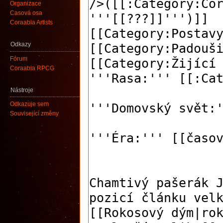
Organizace
Časová osa
Coraabia Artists
Odkazy
Fórum
Coraabia RPCG
Nástroje
Odkazuje sem
Související změny