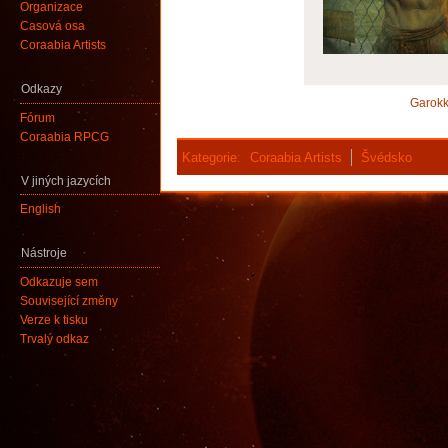
Organizace
Časová osa
Coraabia Artists
Odkazy
Garok
Fórum
Coraabia RPCG
Kategorie
:
Coraabia Artists
Švédsko
V jiných jazycích
English
Nástroje
Odkazuje sem
Související změny
Verze k tisku
Trvalý odkaz