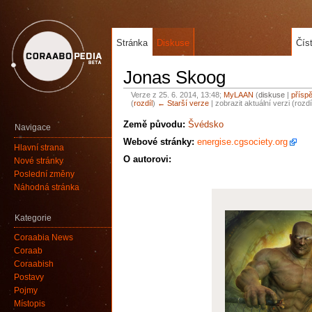
Stránka
Diskuse
Čís
Jonas Skoog
Verze z 25. 6. 2014, 13:48;
MyLAAN
(
diskuse
|
přísp
(
rozdíl
)
← Starší verze
| zobrazit aktuální verzi (rozd
Země původu:
Švédsko
Navigace
Webové stránky:
energise.cgsociety.org
Hlavní strana
O autorovi:
Nové stránky
Poslední změny
Náhodná stránka
Kategorie
Coraabia News
Coraab
Coraabish
Postavy
Pojmy
Místopis