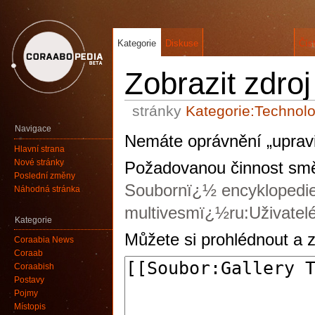
Kategorie
Diskuse
Čís
Zobrazit zdroj
stránky
Kategorie:Technolo
Navigace
Nemáte oprávnění „upravi
Hlavní strana
Nové stránky
Požadovanou činnost směj
Poslední změny
Soubornï¿½ encyklopedi
Náhodná stránka
multivesmï¿½ru:Uživatelé
Kategorie
Můžete si prohlédnout a z
Coraabia News
Coraab
Coraabish
Postavy
Pojmy
Místopis