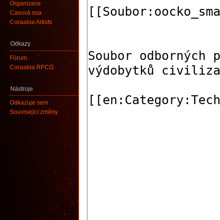
Organizace
Časová osa
Coraabia Artists
Odkazy
Fórum
Coraabia RPCG
Nástroje
Odkazuje sem
Související změny