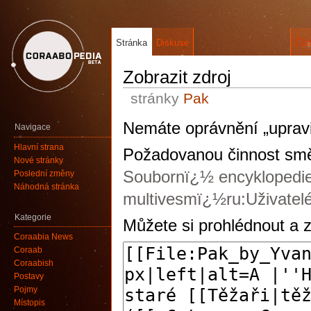
Stránka
Diskuse
Čís
Zobrazit zdroj
stránky
Pak
Nemáte oprávnění „upravi
Navigace
Hlavní strana
Požadovanou činnost směj
Nové stránky
Soubornï¿½ encyklopedi
Poslední změny
Náhodná stránka
multivesmï¿½ru:Uživatelé
Kategorie
Můžete si prohlédnout a z
Coraabia News
Coraab
Coraabish
Postavy
Pojmy
Místopis