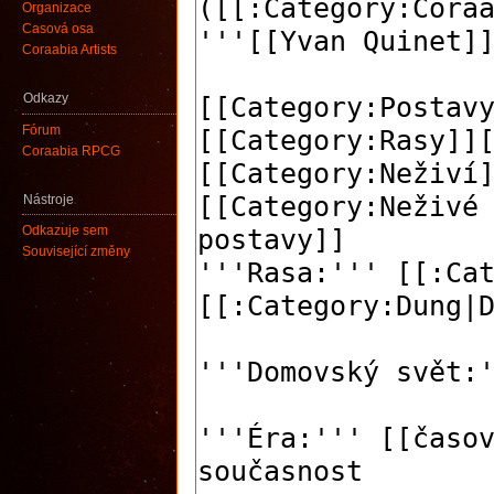
Organizace
Časová osa
Coraabia Artists
Odkazy
Fórum
Coraabia RPCG
Nástroje
Odkazuje sem
Související změny