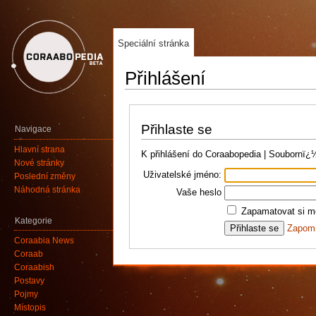
Speciální stránka
Přihlášení
Přihlaste se
Navigace
Hlavní strana
K přihlášení do Coraabopedia | Soubornï
Nové stránky
Uživatelské jméno:
Poslední změny
Náhodná stránka
Vaše heslo
Zapamatovat si mé
Kategorie
Zapomn
Coraabia News
Coraab
Coraabish
Postavy
Pojmy
Místopis