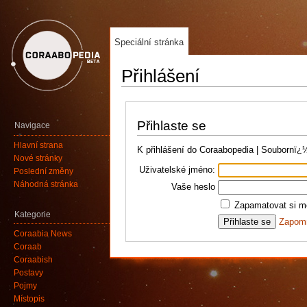
Speciální stránka
Přihlášení
Přihlaste se
Navigace
Hlavní strana
K přihlášení do Coraabopedia | Soubornï
Nové stránky
Uživatelské jméno:
Poslední změny
Náhodná stránka
Vaše heslo
Zapamatovat si mé
Kategorie
Zapomn
Coraabia News
Coraab
Coraabish
Postavy
Pojmy
Místopis