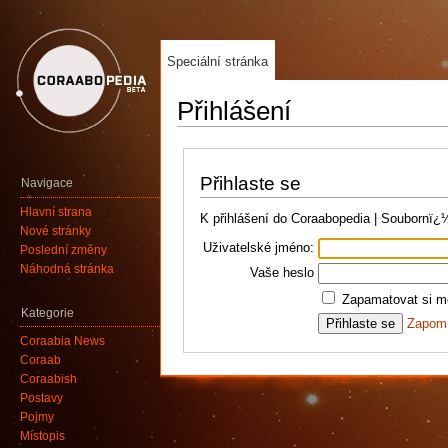
Speciální stránka
Přihlášení
Přihlaste se
Navigace
Hlavní strana
K přihlášení do Coraabopedia | Soubornï
Nové stránky
Uživatelské jméno:
Poslední změny
Náhodná stránka
Vaše heslo
Zapamatovat si mé
Kategorie
Zapomn
Coraabia News
Coraab
Coraabish
Postavy
Pojmy
Místopis