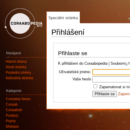
Speciální stránka
Přihlášení
Přihlaste se
Navigace
Hlavní strana
K přihlášení do Coraabopedia | Soubornï
Nové stránky
Uživatelské jméno:
Poslední změny
Náhodná stránka
Vaše heslo
Zapamatovat si mé
Kategorie
Zapomn
Coraabia News
Coraab
Coraabish
Postavy
Pojmy
Místopis