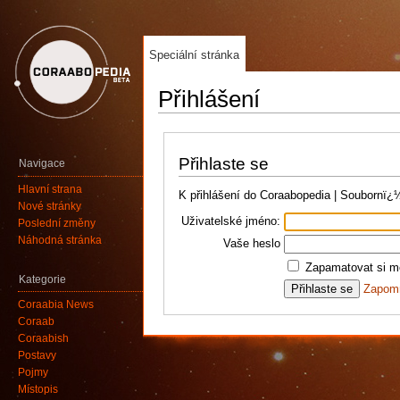
Speciální stránka
Přihlášení
Přihlaste se
Navigace
Hlavní strana
K přihlášení do Coraabopedia | Soubornï
Nové stránky
Uživatelské jméno:
Poslední změny
Náhodná stránka
Vaše heslo
Zapamatovat si mé
Kategorie
Zapomn
Coraabia News
Coraab
Coraabish
Postavy
Pojmy
Místopis