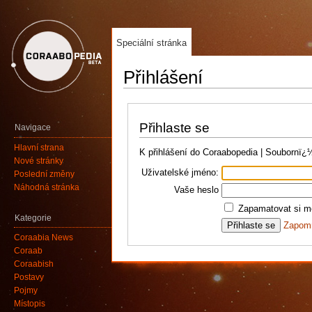
Speciální stránka
Přihlášení
Přihlaste se
Navigace
Hlavní strana
K přihlášení do Coraabopedia | Soubornï
Nové stránky
Uživatelské jméno:
Poslední změny
Náhodná stránka
Vaše heslo
Zapamatovat si mé
Kategorie
Zapomn
Coraabia News
Coraab
Coraabish
Postavy
Pojmy
Místopis