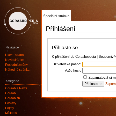
Speciální stránka
Přihlášení
Přihlaste se
Navigace
Hlavní strana
K přihlášení do Coraabopedia | Soubornï
Nové stránky
Uživatelské jméno:
Poslední změny
Náhodná stránka
Vaše heslo
Zapamatovat si mé
Kategorie
Zapomn
Coraabia News
Coraab
Coraabish
Postavy
Pojmy
Místopis