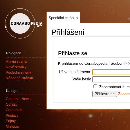
Speciální stránka
Přihlášení
Přihlaste se
Navigace
Hlavní strana
K přihlášení do Coraabopedia | Soubornï
Nové stránky
Uživatelské jméno:
Poslední změny
Náhodná stránka
Vaše heslo
Zapamatovat si mé
Kategorie
Zapomn
Coraabia News
Coraab
Coraabish
Postavy
Pojmy
Místopis