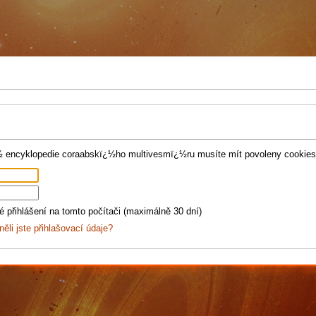
¿½ encyklopedie coraabskï¿½ho multivesmï¿½ru musíte mít povoleny cookies
 přihlášení na tomto počítači (maximálně 30 dní)
ěli jste přihlašovací údaje?