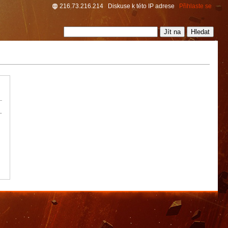
216.73.216.214
Diskuse k této IP adrese
Přihlaste se
.