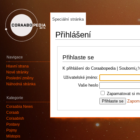
Speciální stránka
Přihlášení
Přihlaste se
Navigace
Hlavní strana
K přihlášení do Coraabopedia | Soubornï
Nové stránky
Uživatelské jméno:
Poslední změny
Náhodná stránka
Vaše heslo
Zapamatovat si mé
Kategorie
Zapomn
Coraabia News
Coraab
Coraabish
Postavy
Pojmy
Místopis