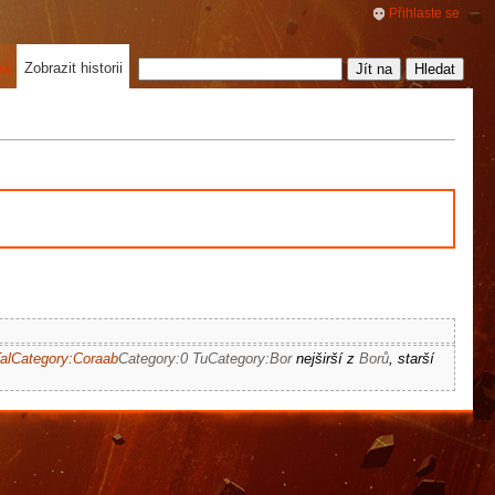
Přihlaste se
oj
Zobrazit historii
al
Category:Coraab
Category:0 Tu
Category:Bor
nejširší z
Borů
, starší