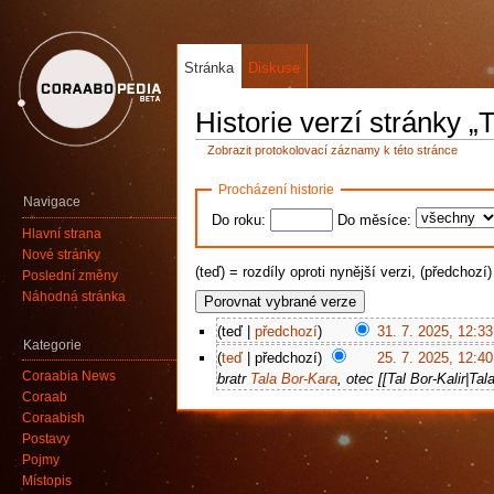
Stránka
Diskuse
Historie verzí stránky „
Zobrazit protokolovací záznamy k této stránce
Procházení historie
Navigace
Do roku:
Do měsíce:
Hlavní strana
Nové stránky
(teď) = rozdíly oproti nynější verzi, (předchozí
Poslední změny
Náhodná stránka
(teď |
předchozí
)
31. 7. 2025, 12:33
Kategorie
(
teď
| předchozí)
25. 7. 2025, 12:40
Coraabia News
bratr
Tala Bor-Kara
, otec [[Tal Bor-Kalir|Tala
Coraab
Coraabish
Postavy
Pojmy
Místopis