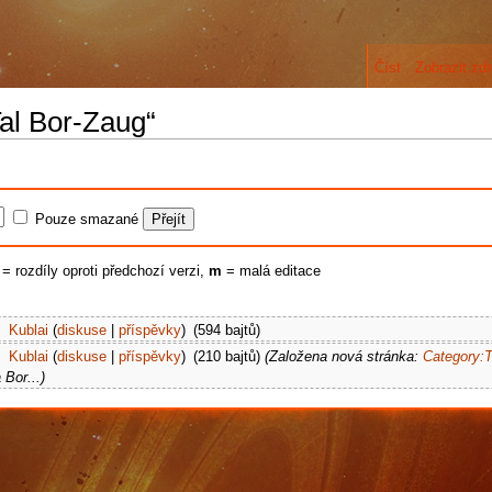
Číst
Zobrazit zdr
Tal Bor-Zaug“
Pouze smazané
) = rozdíly oproti předchozí verzi,
m
= malá editace
‎
Kublai
(
diskuse
|
příspěvky
)
‎
(594 bajtů)
‎
Kublai
(
diskuse
|
příspěvky
)
‎
(210 bajtů)
(Založena nová stránka:
Category:T
 Bor...)