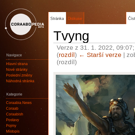
Stránka
Diskuse
Čís
Tvyng
Verze z 31. 1. 2022, 09:07
(
rozdíl
)
← Starší verze
| zo
Navigace
(rozdíl)
Hlavní strana
Nové stránky
Poslední změny
Náhodná stránka
Kategorie
Coraabia News
Coraab
Coraabish
Postavy
Pojmy
Místopis