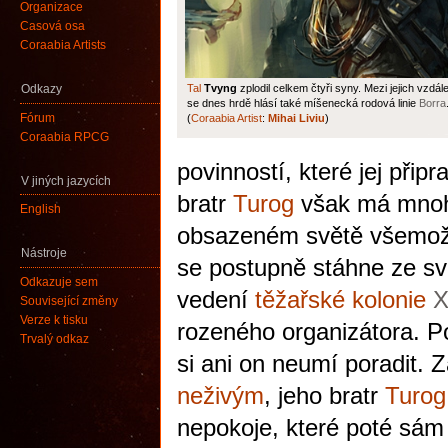
Organizace
Časová osa
Coraabia Artists
Tal
Tvyng
zplodil celkem čtyři syny. Mezi jejich vzdá
Odkazy
se dnes hrdě hlásí také míšenecká rodová linie
Borra
Fórum
(
Coraabia Artist
:
Mihai Liviu
)
Coraabia RPCG
povinností, které jej přip
V jiných jazycích
bratr
Turog
však má mnohe
English
obsazeném světě všemožn
Nástroje
se postupně stáhne ze s
Odkazuje sem
vedení
těžařské kolonie
X
Související změny
Verze k tisku
rozeného organizátora. P
Trvalý odkaz
si ani on neumí poradit.
neživým
, jeho bratr
Turog
nepokoje, které poté sám 