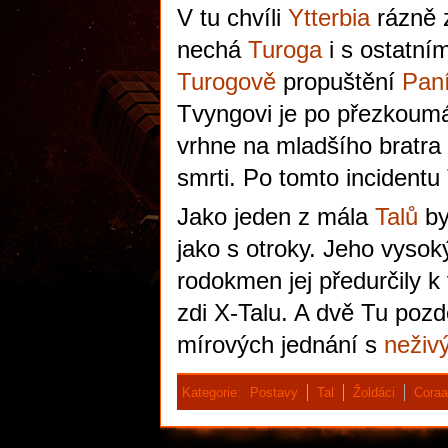
V tu chvíli
Ytterbia
rázně 
nechá
Turoga
i s ostatní
Turogově
propuštění
Pan
Tvyngovi je po přezkoum
vrhne na mladšího bratra 
smrti. Po tomto incidentu
Jako jeden z mála
Talů
by
jako s otroky. Jeho vysoký
rodokmen jej předurčily k 
zdi X-Talu. A dvě Tu pozd
mírových jednání s
neživý
Kategorie
:
Postavy
Tal
Žoldáci
Coraa