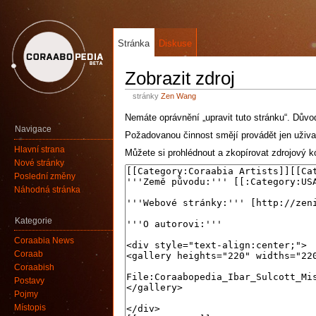
Stránka
Diskuse
Zobrazit zdroj
stránky
Zen Wang
Nemáte oprávnění „upravit tuto stránku“. Důvo
Navigace
Požadovanou činnost smějí provádět jen uživa
Hlavní strana
Můžete si prohlédnout a zkopírovat zdrojový kó
Nové stránky
Poslední změny
Náhodná stránka
Kategorie
Coraabia News
Coraab
Coraabish
Postavy
Pojmy
Místopis