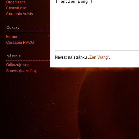
Organizace
Časová osa
Coraabia Artists
Odkazy
Fórum
Coraabia RPCG
Nástroje
Návrat na stránku „
Zen Wang
“.
Odkazuje sem
Související změny