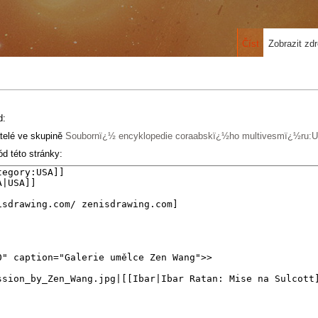
Číst
Zobrazit zdr
d:
telé ve skupině
Soubornï¿½ encyklopedie coraabskï¿½ho multivesmï¿½ru:Už
d této stránky: