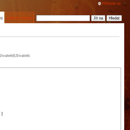
Přihlaste se
oj
Zobrazit historii
ivatelé|Uživatelé
.