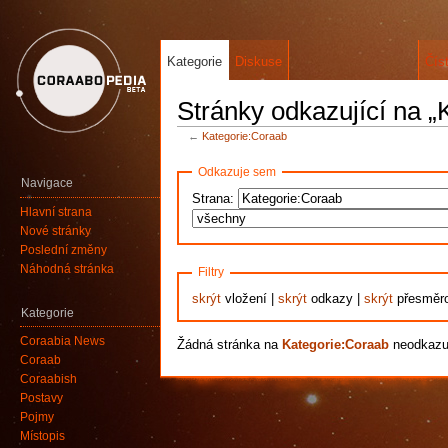
Kategorie
Diskuse
Čís
Stránky odkazující na „
←
Kategorie:Coraab
Odkazuje sem
Navigace
Strana:
Hlavní strana
Nové stránky
Poslední změny
Náhodná stránka
Filtry
skrýt
vložení |
skrýt
odkazy |
skrýt
přesměr
Kategorie
Coraabia News
Žádná stránka na
Kategorie:Coraab
neodkazu
Coraab
Coraabish
Postavy
Pojmy
Místopis