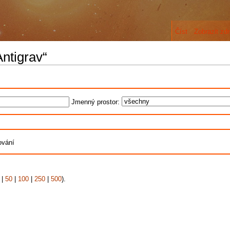
Číst
Zobrazit zdr
Antigrav“
Jmenný prostor:
ování
|
50
|
100
|
250
|
500
).