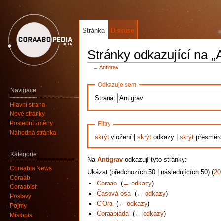
Stránka
Diskuse
Stránky odkazující na „
←
Antigrav
Odkazuje sem
Navigace
Strana:
Hlavní strana
Nové stránky
Poslední změny
Filtry
Náhodná stránka
skrýt
vložení |
skrýt
odkazy |
skrýt
přesměr
Kategorie
Na
Antigrav
odkazují tyto stránky:
Coraabia News
Ukázat (předchozích 50 | následujících 50) (
20
Coraab
Coraab
‎
(
← odkazy
)
Coraabish
Časová osa
‎
(
← odkazy
)
Postavy
C'Ora
‎
(
← odkazy
)
Pojmy
Coraabiáda
‎
(
← odkazy
)
Místopis