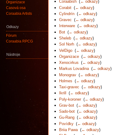
Coraabish
‎
(
← odkazy
)
Organizace
Corabit
‎
(
← odkazy
)
Časová osa
Cylindrín
‎
(
← odkazy
)
Coraabia Artists
Gravec
‎
(
← odkazy
)
Interware
‎
(
← odkazy
)
Odkazy
Bot
‎
(
← odkazy
)
Fórum
Sheleb
‎
(
← odkazy
)
Coraabia RPCG
Sol Norh
‎
(
← odkazy
)
VelDigo
‎
(
← odkazy
)
Nástroje
Organizace
‎
(
← odkazy
)
Xenocirkus
‎
(
← odkazy
)
Markus Lovadina
‎
(
← odkazy
)
Monograv
‎
(
← odkazy
)
Holmes
‎
(
← odkazy
)
Taxi-gravec
‎
(
← odkazy
)
Ikrill
‎
(
← odkazy
)
Poly-koroner
‎
(
← odkazy
)
Grav-bot
‎
(
← odkazy
)
Sado-bot
‎
(
← odkazy
)
Gu-Rang
‎
(
← odkazy
)
Povídky
‎
(
← odkazy
)
Briia Pawa
‎
(
← odkazy
)