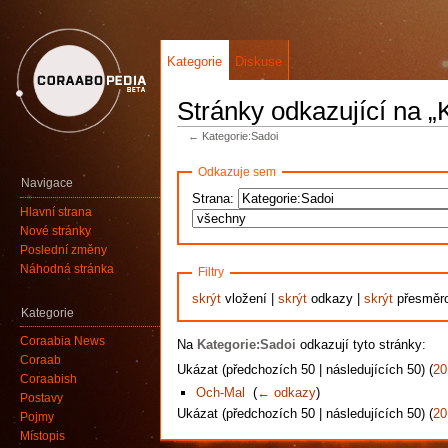
Kategorie
Diskuse
Stránky odkazující na „
←
Kategorie:Sadoi
Odkazuje sem
Navigace
Strana:
Hlavní strana
Nové stránky
Poslední změny
Náhodná stránka
Filtry
skrýt
vložení |
skrýt
odkazy |
skrýt
přesměr
Kategorie
Coraabia News
Na
Kategorie:Sadoi
odkazují tyto stránky:
Coraab
Ukázat (předchozích 50 | následujících 50) (
20
Coraabish
Och-Mal
‎
(
← odkazy
)
Postavy
Ukázat (předchozích 50 | následujících 50) (
20
Pojmy
Místopis