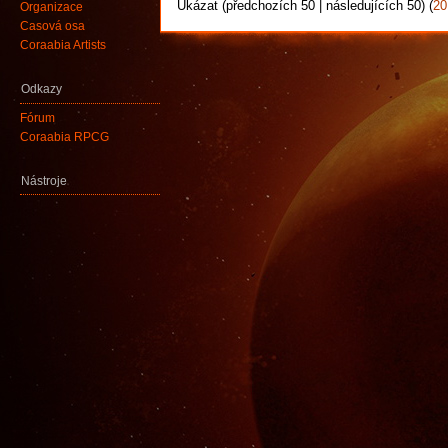
Ukázat (předchozích 50 | následujících 50) (
20
Organizace
Časová osa
Coraabia Artists
Odkazy
Fórum
Coraabia RPCG
Nástroje