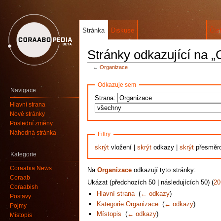
Stránka
Diskuse
Čís
Stránky odkazující na „
←
Organizace
Odkazuje sem
Navigace
Strana:
Hlavní strana
Nové stránky
Poslední změny
Náhodná stránka
Filtry
skrýt
vložení |
skrýt
odkazy |
skrýt
přesměr
Kategorie
Coraabia News
Na
Organizace
odkazují tyto stránky:
Coraab
Ukázat (předchozích 50 | následujících 50) (
20
Coraabish
Hlavní strana
‎
(
← odkazy
)
Postavy
Kategorie:Organizace
‎
(
← odkazy
)
Pojmy
Místopis
‎
(
← odkazy
)
Místopis