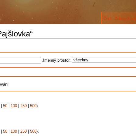
Číst
Zobrazit zdr
Pajšlovka“
Jmenný prostor:
ování
|
50
|
100
|
250
|
500
).
|
50
|
100
|
250
|
500
).