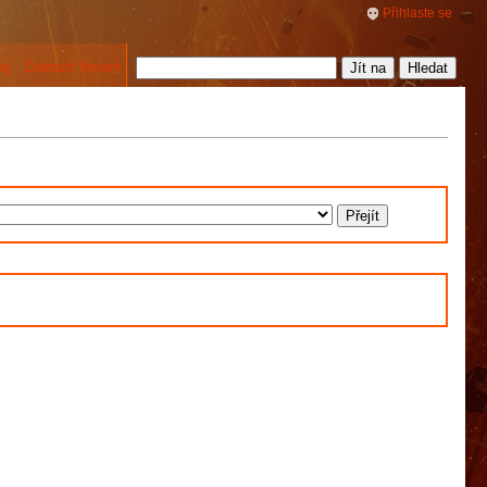
Přihlaste se
oj
Zobrazit historii