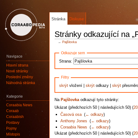
Stránka
Diskuse
Stránky odkazující na „
←
Pajšlovka
Odkazuje sem
Navigace
Strana:
Hlavní strana
Nové stránky
Poslední změny
Filtry
Náhodná stránka
skrýt
vložení |
skrýt
odkazy |
skrýt
přesměr
Kategorie
Na
Pajšlovka
odkazují tyto stránky:
Coraabia News
Ukázat (předchozích 50 | následujících 50) (
20
Coraab
Časová osa
‎
(
← odkazy
)
Coraabish
Anthony Jones
‎
(
← odkazy
)
Postavy
Coraabia News
‎
(
← odkazy
)
Pojmy
Ukázat (předchozích 50 | následujících 50) (
20
Místopis