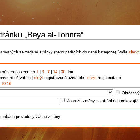
tránku „Beya al-Tonnra“
ovaných ze zadané stránky (nebo patřících do dané kategorie). Vaše
sledo
n během posledních
1
|
3
|
7
|
14
|
30
dnů
nymní uživatele |
skrýt
registrované uživatele |
skrýt
moje editace
, 10:16
Obrátit vý
Zobrazit změny na stránkách odkazujíc
tránkách provedeny žádné změny.