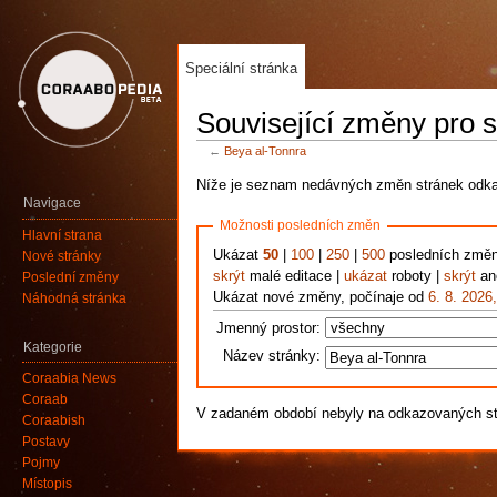
Speciální stránka
Související změny pro s
←
Beya al-Tonnra
Níže je seznam nedávných změn stránek odkaz
Navigace
Možnosti posledních změn
Hlavní strana
Ukázat
50
|
100
|
250
|
500
posledních změ
Nové stránky
skrýt
malé editace |
ukázat
roboty |
skrýt
ano
Poslední změny
Ukázat nové změny, počínaje od
6. 8. 2026
Náhodná stránka
Jmenný prostor:
Kategorie
Název stránky:
Coraabia News
Coraab
V zadaném období nebyly na odkazovaných s
Coraabish
Postavy
Pojmy
Místopis