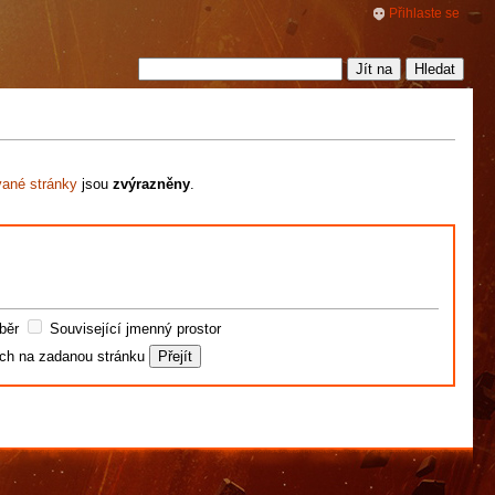
Přihlaste se
vané stránky
jsou
zvýrazněny
.
běr
Související jmenný prostor
ích na zadanou stránku