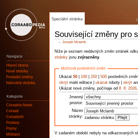
Speciální stránka
Související změny pro 
←
Joseph Mclamb
Níže je seznam nedávných změn stránek odkaz
Navigace
stránky
jsou
zvýrazněny
.
Hlavní strana
Možnosti posledních změn
Nové stránky
Ukázat
50
|
100
|
250
|
500
posledních změ
Poslední změny
skrýt
malé editace |
ukázat
roboty |
skrýt
ano
Náhodná stránka
Ukázat nové změny, počínaje od
8. 8. 2026
Kategorie
Jmenný
prostor:
Související jmenný prostor
Coraabia News
Název
Coraab
stránky:
Coraabish
zadanou stránku
Postavy
Pojmy
V zadaném období nebyly na odkazovaných s
Místopis