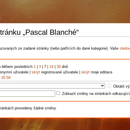
stránku „Pascal Blanché“
ovaných ze zadané stránky (nebo patřících do dané kategorie). Vaše
sledo
n během posledních
1
|
3
|
7
|
14
|
30
dnů
nymní uživatele |
skrýt
registrované uživatele |
skrýt
moje editace
, 20:58
Obrátit vý
Zobrazit změny na stránkách odkazujíc
tránkách provedeny žádné změny.