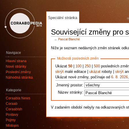
Speciální stránka
Související změny pro 
←
Pascal Blanché
Níže je seznam nedávných změn stránek odkaz
Navigace
Možnosti posledních změn
Hlavní strana
Ukázat
50
|
100
|
250
|
500
posledních změ
Nové stránky
skrýt
malé editace |
ukázat
roboty |
skrýt
ano
Poslední změny
Ukázat nové změny, počínaje od
6. 8. 2026
Náhodná stránka
Jmenný prostor:
Kategorie
Název stránky:
Coraabia News
Coraab
V zadaném období nebyly na odkazovaných s
Coraabish
Postavy
Pojmy
Místopis