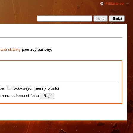
Přihlaste se
vané stránky
jsou
zvýrazněny
.
běr
Související jmenný prostor
ích na zadanou stránku