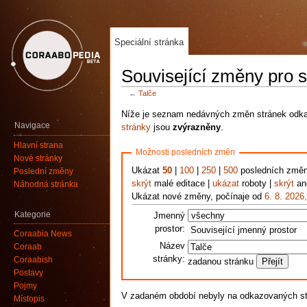
Speciální stránka
Související změny pro s
←
Talče
Níže je seznam nedávných změn stránek odkaz
Navigace
stránky
jsou
zvýrazněny
.
Hlavní strana
Možnosti posledních změn
Nové stránky
Ukázat
50
|
100
|
250
|
500
posledních změ
Poslední změny
skrýt
malé editace |
ukázat
roboty |
skrýt
ano
Náhodná stránka
Ukázat nové změny, počínaje od
6. 8. 2026
Kategorie
Jmenný
prostor:
Související jmenný prostor
Coraabia News
Název
Coraab
stránky:
Coraabish
zadanou stránku
Postavy
Pojmy
V zadaném období nebyly na odkazovaných s
Místopis