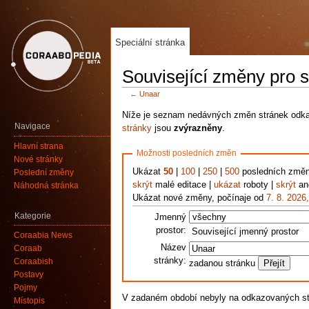
Speciální stránka
Související změny pro 
←
Unaar
Níže je seznam nedávných změn stránek odkaz
Navigace
stránky
jsou
zvýrazněny
.
Hlavní strana
Možnosti posledních změn
Nové stránky
Ukázat
50
|
100
|
250
|
500
posledních změ
Poslední změny
skrýt
malé editace |
ukázat
roboty |
skrýt
ano
Náhodná stránka
Ukázat nové změny, počínaje od
7. 8. 2026
Kategorie
Jmenný
prostor:
Související jmenný prostor
Coraabia News
Název
Coraab
stránky:
Coraabish
zadanou stránku
Postavy
Pojmy
V zadaném období nebyly na odkazovaných s
Místopis