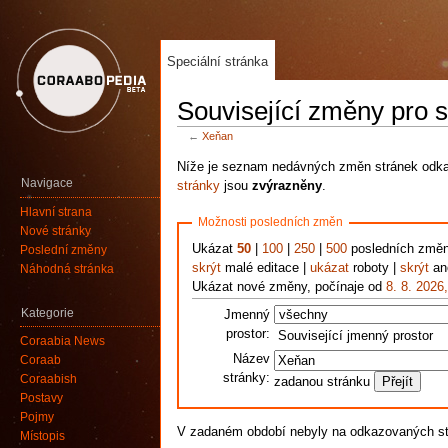
Speciální stránka
Související změny pro 
←
Xeňan
Níže je seznam nedávných změn stránek odkaz
Navigace
stránky
jsou
zvýrazněny
.
Hlavní strana
Možnosti posledních změn
Nové stránky
Ukázat
50
|
100
|
250
|
500
posledních změ
Poslední změny
skrýt
malé editace |
ukázat
roboty |
skrýt
ano
Náhodná stránka
Ukázat nové změny, počínaje od
8. 8. 2026
Kategorie
Jmenný
prostor:
Související jmenný prostor
Coraabia News
Název
Coraab
stránky:
Coraabish
zadanou stránku
Postavy
Pojmy
V zadaném období nebyly na odkazovaných s
Místopis